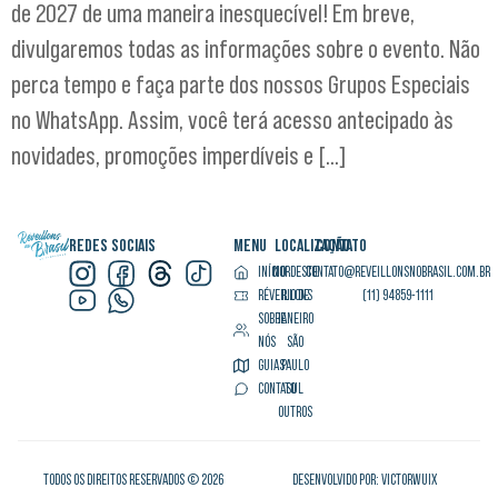
de 2027 de uma maneira inesquecível! Em breve,
divulgaremos todas as informações sobre o evento. Não
perca tempo e faça parte dos nossos Grupos Especiais
no WhatsApp. Assim, você terá acesso antecipado às
novidades, promoções imperdíveis e […]
REDES SOCIAIS
MENU
LOCALIZAÇÃO
CONTATO
INÍCIO
NORDESTE
CONTATO@REVEILLONSNOBRASIL.COM.BR
RÉVEILLONS
RIO DE
(11) 94859-1111
SOBRE
JANEIRO
NÓS
SÃO
GUIAS
PAULO
CONTATO
SUL
OUTROS
TODOS OS DIREITOS RESERVADOS © 2026
DESENVOLVIDO POR: VICTORWUIX