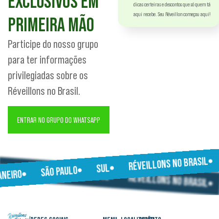
EXCLUSIVOS EM
dicas certeiras e descontos que só quem tá
aqui recebe. Seu Réveillon começou aqui!
PRIMEIRA MÃO
Participe do nosso grupo
para ter informações
privilegiadas sobre os
Réveillons no Brasil.
ENTRAR NO GRUPO DO WHATSAPP
RÉVEILLONS NO BRASIL
JANEIRO
SUL
SÃO PAULO
SÃO PAULO
JANEIRO
SUL
RÉVEILLONS NO BRASIL