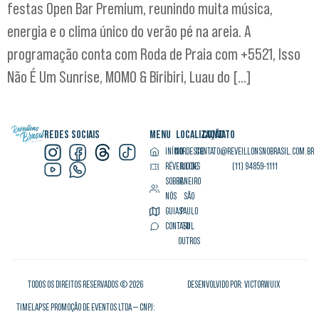
festas Open Bar Premium, reunindo muita música,
energia e o clima único do verão pé na areia. A
programação conta com Roda de Praia com +5521, Isso
Não É Um Sunrise, MOMO & Biribiri, Luau do […]
REDES SOCIAIS
MENU
LOCALIZAÇÃO
CONTATO
INÍCIO
NORDESTE
CONTATO@REVEILLONSNOBRASIL.COM.BR
RÉVEILLONS
RIO DE
(11) 94859-1111
SOBRE
JANEIRO
NÓS
SÃO
GUIAS
PAULO
CONTATO
SUL
OUTROS
TODOS OS DIREITOS RESERVADOS © 2026
DESENVOLVIDO POR: VICTORWUIX
TIMELAPSE PROMOÇÃO DE EVENTOS LTDA — CNPJ: