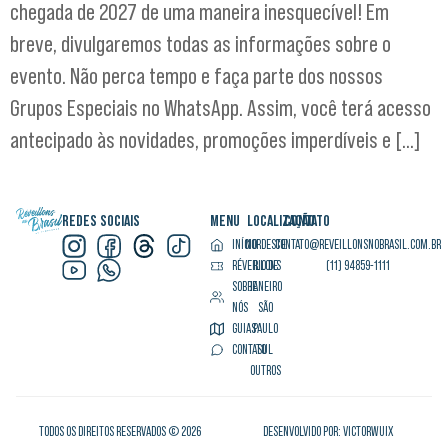
chegada de 2027 de uma maneira inesquecível! Em
breve, divulgaremos todas as informações sobre o
evento. Não perca tempo e faça parte dos nossos
Grupos Especiais no WhatsApp. Assim, você terá acesso
antecipado às novidades, promoções imperdíveis e […]
REDES SOCIAIS
MENU
LOCALIZAÇÃO
CONTATO
INÍCIO
NORDESTE
CONTATO@REVEILLONSNOBRASIL.COM.BR
RÉVEILLONS
RIO DE
(11) 94859-1111
SOBRE
JANEIRO
NÓS
SÃO
GUIAS
PAULO
CONTATO
SUL
OUTROS
TODOS OS DIREITOS RESERVADOS © 2026
DESENVOLVIDO POR: VICTORWUIX