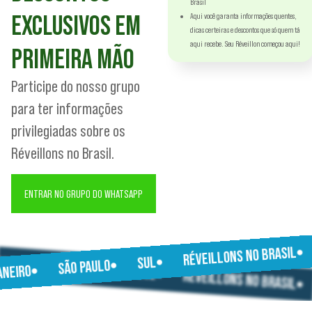
Brasil
EXCLUSIVOS EM
Aqui você garanta informações quentes,
dicas certeiras e descontos que só quem tá
aqui recebe. Seu Réveillon começou aqui!
PRIMEIRA MÃO
Participe do nosso grupo
para ter informações
privilegiadas sobre os
Réveillons no Brasil.
ENTRAR NO GRUPO DO WHATSAPP
RÉVEILLONS NO BRASIL
JANEIRO
SUL
SÃO PAULO
SÃO PAULO
JANEIRO
SUL
RÉVEILLONS NO BRASIL