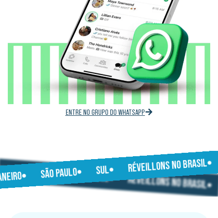
ENTRE NO GRUPO DO WHATSAPP
RÉVEILLONS NO BRASIL
JANEIRO
SUL
SÃO PAULO
SÃO PAULO
JANEIRO
SUL
RÉVEILLONS NO BRASIL