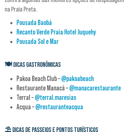
na Praia Preta.
Pousada Baobá
Recanto Verde Praia Hotel Juquehy
Pousada Sol e Mar
🍽
DICAS GASTRONÔMICAS
Pakoa Beach Club –
@pakoabeach
Restaurante Manacá –
@manacarestaurante
Terral –
@terral.maresias
Acqua –
@restauranteacqua
⛱️
DICAS DE PASSEIOS E PONTOS TURÍSTICOS