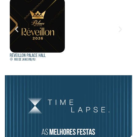
RÉVEILLON PALACE HALL
RÉVEI
RIO DE JANEIRO/RJ
XANG