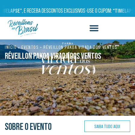
MELAPSE”
, E RECEBA DESCONTOS EXCLUSIVOS
•
USE O CUPOM:
“TIMELAPSE”
,
INÍCIO
»
EVENTOS
»
RÉVEILLON PAKOA VIRADA DOS VENTOS
RÉVEILLON PAKOA VIRADA DOS VENTOS
SOBRE O EVENTO
SAIBA TUDO AQUI