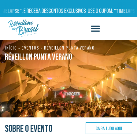
ELAPSE”
, E RECEBA DESCONTOS EXCLUSIVOS
•
USE O CUPOM:
“TIMELAPSE”
,
INÍCIO
»
EVENTOS
»
RÉVEILLON PUNTA VERANO
RÉVEILLON PUNTA VERANO
SOBRE O EVENTO
SAIBA TUDO AQUI