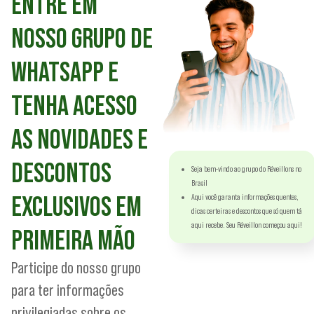
ENTRE EM
NOSSO GRUPO DE
WHATSAPP E
TENHA ACESSO
AS NOVIDADES E
DESCONTOS
Seja bem-vindo ao grupo do Réveillons no
Brasil
EXCLUSIVOS EM
Aqui você garanta informações quentes,
dicas certeiras e descontos que só quem tá
aqui recebe. Seu Réveillon começou aqui!
PRIMEIRA MÃO
Participe do nosso grupo
para ter informações
privilegiadas sobre os