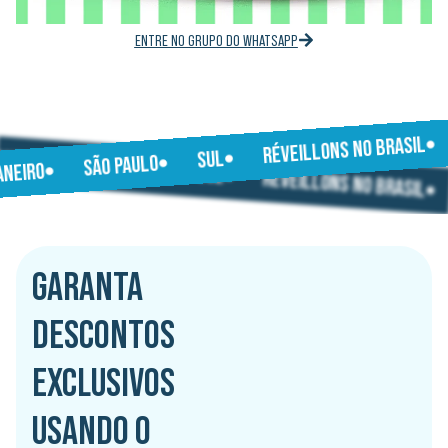
ENTRE NO GRUPO DO WHATSAPP
RÉVEILLONS NO BRASIL
JANEIRO
SUL
SÃO PAULO
SÃO PAULO
JANEIRO
SUL
RÉVEILLONS NO BRASIL
GARANTA
DESCONTOS
EXCLUSIVOS
USANDO O