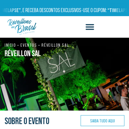
MELAPSE”
, E RECEBA DESCONTOS EXCLUSIVOS
•
USE O CUPOM:
“TIMELAPSE”
,
INÍCIO
»
EVENTOS
»
RÉVEILLON SAL
RÉVEILLON SAL
SOBRE O EVENTO
SAIBA TUDO AQUI