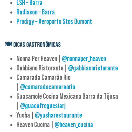
LSH – Barra
Radisson – Barra
Prodigy – Aeroporto Stos Dumont
🍽
DICAS GASTRONÔMICAS
Nonna Per Heaven |
@nonnaper_heaven
Gabbiano Ristorante |
@gabbianoristorante
Camarada Camarão Rio
|
@camaradacamaraorio
Guacamole Cocina Mexicana Barra da Tijuca
|
@guacafreguesiarj
Yusha |
@yusharestaurante
Heaven Cucina |
@heaven_cucina