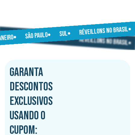
RÉVEILLONS NO BRASIL
JANEIRO
SUL
SÃO PAULO
SÃO PAULO
JANEIRO
SUL
RÉVEILLONS NO BRASIL
GARANTA
DESCONTOS
EXCLUSIVOS
USANDO O
CUPOM: