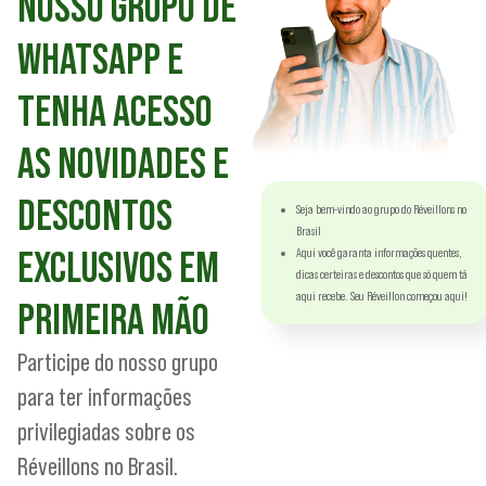
NOSSO GRUPO DE
WHATSAPP E
TENHA ACESSO
AS NOVIDADES E
DESCONTOS
Seja bem-vindo ao grupo do Réveillons no
Brasil
EXCLUSIVOS EM
Aqui você garanta informações quentes,
dicas certeiras e descontos que só quem tá
aqui recebe. Seu Réveillon começou aqui!
PRIMEIRA MÃO
Participe do nosso grupo
para ter informações
privilegiadas sobre os
Réveillons no Brasil.