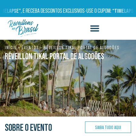
ELAPSE”
, E RECEBA DESCONTOS EXCLUSIVOS
•
USE O CUPOM:
“TIMELAPSE”
,
INÍCIO
»
EVENTOS
»
RÉVEILLON TIKAL PORTAL DE ALGODÕES
RÉVEILLON TIKAL PORTAL DE ALGODÕES
SOBRE O EVENTO
SAIBA TUDO AQUI