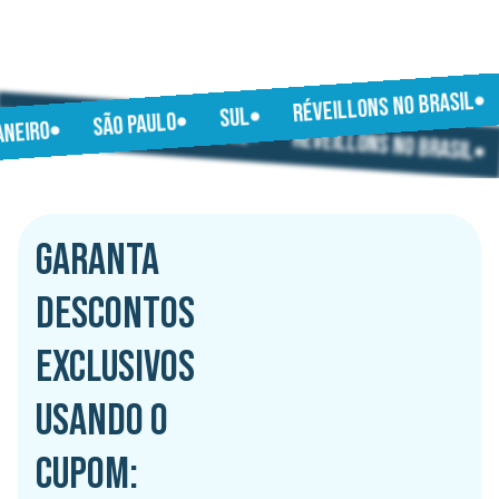
RÉVEILLONS NO BRASIL
JANEIRO
SUL
SÃO PAULO
SÃO PAULO
JANEIRO
SUL
RÉVEILLONS NO BRASIL
GARANTA
DESCONTOS
EXCLUSIVOS
USANDO O
CUPOM: