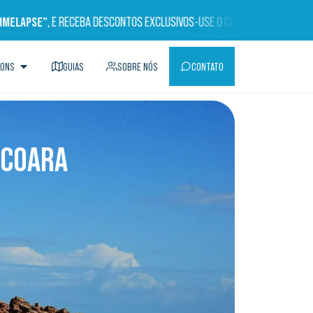
LAPSE”
, E RECEBA DESCONTOS EXCLUSIVOS
•
USE O CUPOM:
“TIMELAPSE”
, 
LONS
GUIAS
SOBRE NÓS
CONTATO
ACOARA