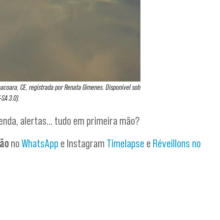
acoara, CE, registrada por Renata Gimenes. Disponível sob
-SA 3.0).
venda, alertas… tudo em primeira mão?
são
no
WhatsApp
e Instagram
Timelapse
e
Réveillons no