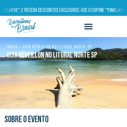
ELAPSE”
, E RECEBA DESCONTOS EXCLUSIVOS
•
USE O CUPOM:
“TIMELAPSE”
,
INÍCIO
»
GUIA RÉVEILLON NO LITORAL NORTE SP
GUIA RÉVEILLON NO LITORAL NORTE SP
SOBRE O EVENTO