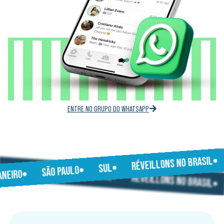
ENTRE NO GRUPO DO WHATSAPP
RÉVEILLONS NO BRASIL
JANEIRO
SUL
SÃO PAULO
SÃO PAULO
JANEIRO
SUL
RÉVEILLONS NO BRASIL