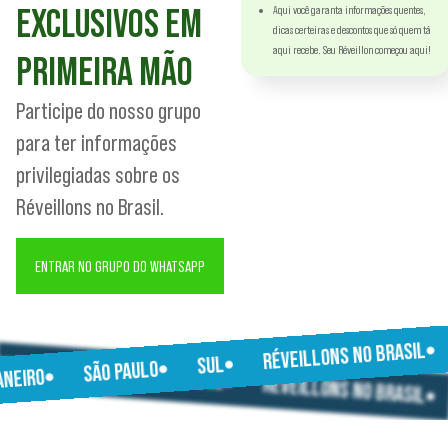
EXCLUSIVOS EM
Aqui você garanta informações quentes,
dicas certeiras e descontos que só quem tá
aqui recebe. Seu Réveillon começou aqui!
PRIMEIRA MÃO
Participe do nosso grupo
para ter informações
privilegiadas sobre os
Réveillons no Brasil.
ENTRAR NO GRUPO DO WHATSAPP
RÉVEILLONS NO BRASIL
JANEIRO
SUL
SÃO PAULO
SÃO PAULO
JANEIRO
SUL
RÉVEILLONS NO BRASIL