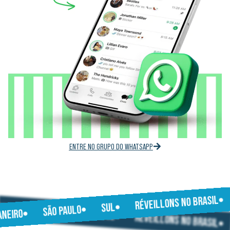
ENTRE NO GRUPO DO WHATSAPP
RÉVEILLONS NO BRASIL
JANEIRO
SUL
SÃO PAULO
SÃO PAULO
JANEIRO
SUL
RÉVEILLONS NO BRASIL