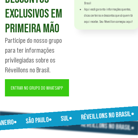
Brasil
EXCLUSIVOS EM
Aqui você garanta informações quentes,
dicas certeiras e descontos que só quem tá
aqui recebe. Seu Réveillon começou aqui!
PRIMEIRA MÃO
Participe do nosso grupo
para ter informações
privilegiadas sobre os
Réveillons no Brasil.
ENTRAR NO GRUPO DO WHATSAPP
RÉVEILLONS NO BRASIL
JANEIRO
SUL
SÃO PAULO
SÃO PAULO
JANEIRO
SUL
RÉVEILLONS NO BRASIL