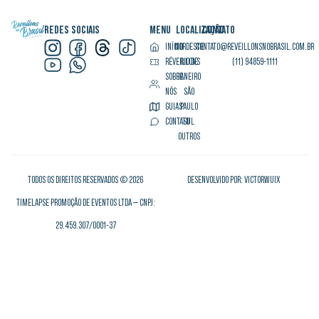
REDES SOCIAIS
MENU
LOCALIZAÇÃO
CONTATO
INÍCIO
NORDESTE
CONTATO@REVEILLONSNOBRASIL.COM.BR
RÉVEILLONS
RIO DE
(11) 94859-1111
SOBRE
JANEIRO
NÓS
SÃO
GUIAS
PAULO
CONTATO
SUL
OUTROS
TODOS OS DIREITOS RESERVADOS © 2026
DESENVOLVIDO POR: VICTORWUIX
TIMELAPSE PROMOÇÃO DE EVENTOS LTDA — CNPJ:
29.459.307/0001-37