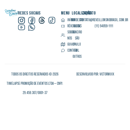
REDES SOCIAIS
MENU
LOCALIZAÇÃO
CONTATO
INÍCIO
NORDESTE
CONTATO@REVEILLONSNOBRASIL.COM.BR
RÉVEILLONS
RIO DE
(11) 94859-1111
SOBRE
JANEIRO
NÓS
SÃO
GUIAS
PAULO
CONTATO
SUL
OUTROS
TODOS OS DIREITOS RESERVADOS © 2026
DESENVOLVIDO POR: VICTORWUIX
TIMELAPSE PROMOÇÃO DE EVENTOS LTDA — CNPJ:
29.459.307/0001-37