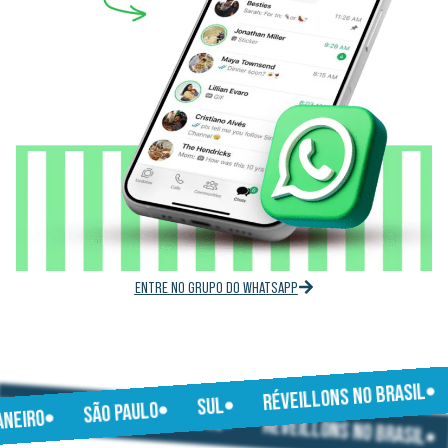
ENTRE NO GRUPO DO WHATSAPP
RÉVEILLONS NO BRASIL
JANEIRO
SUL
SÃO PAULO
SÃO PAULO
JANEIRO
SUL
RÉVEILLONS NO BRASIL