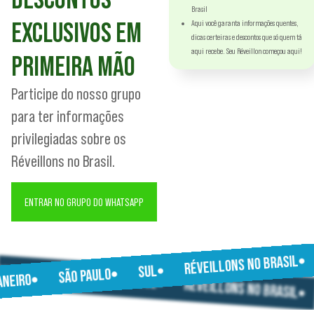
Brasil
EXCLUSIVOS EM
Aqui você garanta informações quentes,
dicas certeiras e descontos que só quem tá
aqui recebe. Seu Réveillon começou aqui!
PRIMEIRA MÃO
Participe do nosso grupo
para ter informações
privilegiadas sobre os
Réveillons no Brasil.
ENTRAR NO GRUPO DO WHATSAPP
RÉVEILLONS NO BRASIL
JANEIRO
SUL
SÃO PAULO
SÃO PAULO
JANEIRO
SUL
RÉVEILLONS NO BRASIL