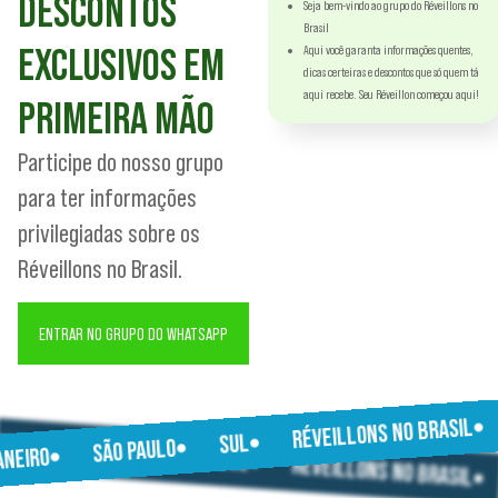
DESCONTOS
Seja bem-vindo ao grupo do Réveillons no
Brasil
EXCLUSIVOS EM
Aqui você garanta informações quentes,
dicas certeiras e descontos que só quem tá
aqui recebe. Seu Réveillon começou aqui!
PRIMEIRA MÃO
Participe do nosso grupo
para ter informações
privilegiadas sobre os
Réveillons no Brasil.
ENTRAR NO GRUPO DO WHATSAPP
RÉVEILLONS NO BRASIL
JANEIRO
SUL
SÃO PAULO
SÃO PAULO
JANEIRO
SUL
RÉVEILLONS NO BRASIL