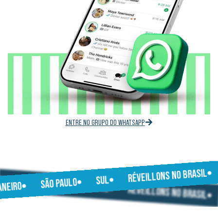
ENTRE NO GRUPO DO WHATSAPP
RÉVEILLONS NO BRASIL
JANEIRO
SUL
SÃO PAULO
SÃO PAULO
JANEIRO
SUL
RÉVEILLONS NO BRASIL