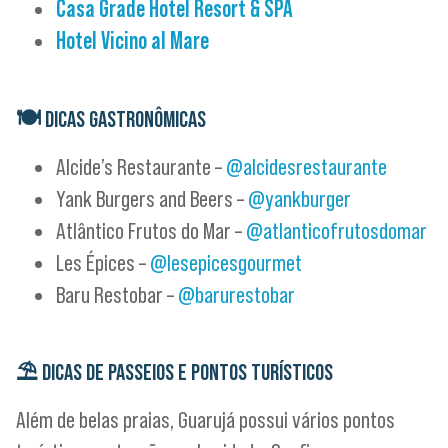
Casa Grade Hotel Resort & SPA
Hotel Vicino al Mare
🍽
DICAS GASTRONÔMICAS
Alcide’s Restaurante –
@alcidesrestaurante
Yank Burgers and Beers –
@yankburger
Atlântico Frutos do Mar –
@atlanticofrutosdomar
Les Épices –
@lesepicesgourmet
Baru Restobar –
@barurestobar
⛱️
DICAS DE PASSEIOS E PONTOS TURÍSTICOS
Além de belas praias, Guarujá possui vários pontos