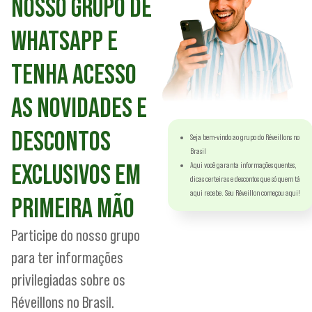
NOSSO GRUPO DE
WHATSAPP E
TENHA ACESSO
AS NOVIDADES E
DESCONTOS
Seja bem-vindo ao grupo do Réveillons no
Brasil
EXCLUSIVOS EM
Aqui você garanta informações quentes,
dicas certeiras e descontos que só quem tá
aqui recebe. Seu Réveillon começou aqui!
PRIMEIRA MÃO
Participe do nosso grupo
para ter informações
privilegiadas sobre os
Réveillons no Brasil.