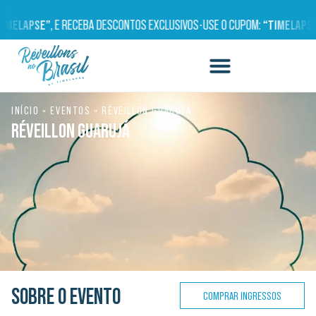
ELAPSE”
, E RECEBA DESCONTOS EXCLUSIVOS
•
USE O CUPOM:
“TIMELAPSE”
,
INÍCIO
»
EVENTOS
»
RÉVEILLON GUARUJÁ
RÉVEILLON GUARUJÁ
SOBRE O EVENTO
COMPRAR INGRESSOS