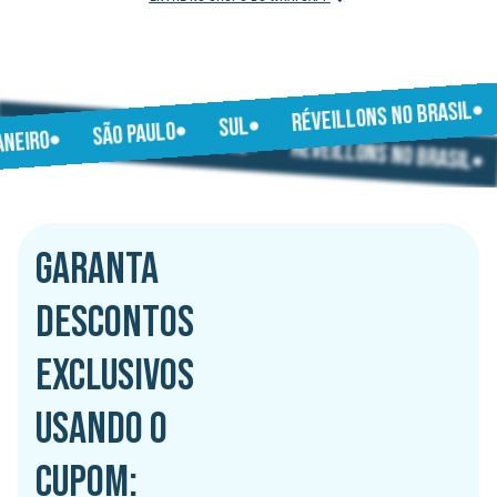
RÉVEILLONS NO BRASIL
JANEIRO
SUL
SÃO PAULO
SÃO PAULO
JANEIRO
SUL
RÉVEILLONS NO BRASIL
GARANTA
DESCONTOS
EXCLUSIVOS
USANDO O
CUPOM: